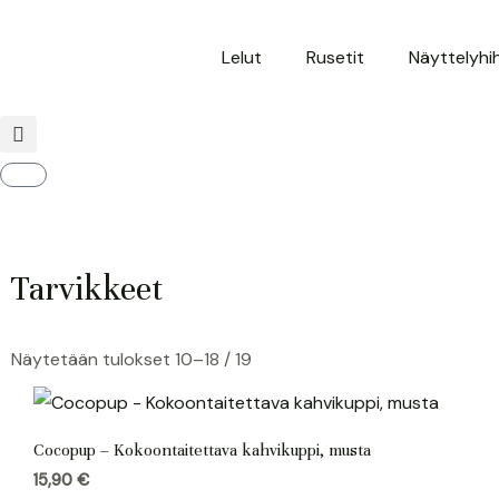
Siirry
sisältöön
Lelut
Rusetit
Näyttelyhi
Cart
Tarvikkeet
Näytetään tulokset 10–18 / 19
Cocopup – Kokoontaitettava kahvikuppi, musta
15,90
€