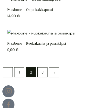
Maxbone – Oops kakkapussi
14,90
€
Maxbone – Ruokakauha ja pussiklipsi
9,90
€
←
1
2
3
→