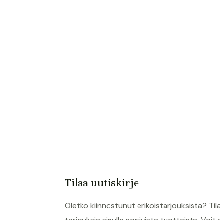
Tilaa uutiskirje
Oletko kiinnostunut erikoistarjouksista? Til
tarjouksia sinulle sopivista tuotteista. Voit 