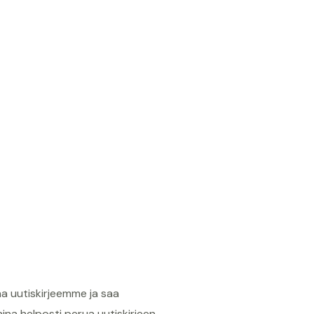
aa uutiskirjeemme ja saa
aina helposti perua uutiskirjeen.