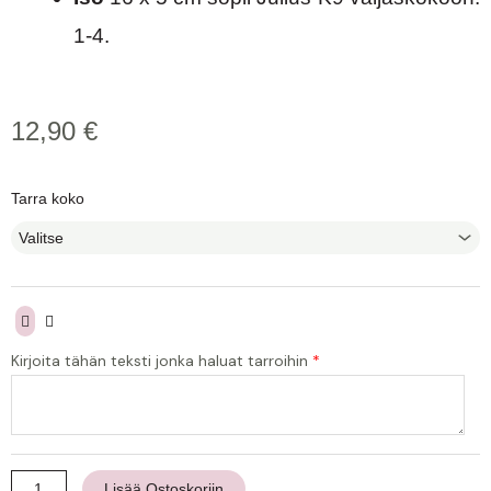
1-4.
12,90
€
Hopiepup
Tarra koko
-
Suunnittele
oma
valjastarra
määrä
Kirjoita tähän teksti jonka haluat tarroihin
*
Lisää Ostoskoriin