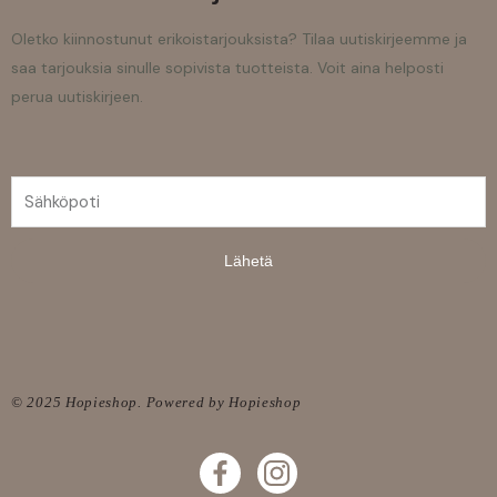
Oletko kiinnostunut erikoistarjouksista? Tilaa uutiskirjeemme ja
saa tarjouksia sinulle sopivista tuotteista. Voit aina helposti
perua uutiskirjeen.
Lähetä
© 2025 Hopieshop. Powered by Hopieshop