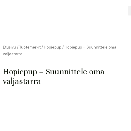
Siirry
sisältöön
Etusivu
/
Tuotemerkit
/
Hopiepup
/ Hopiepup – Suunnittele oma
valjastarra
Hopiepup – Suunnittele oma
valjastarra